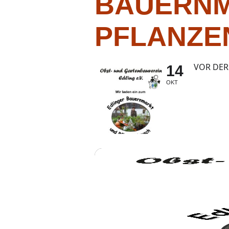
BAUERNM
PFLANZE
VOR DER
14
OKT