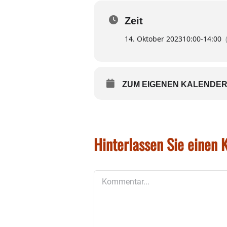
Zum Pflanzentausch:
Zeit
Einfach bringen und mitne
Gewürzpflanzen, Samen (bi
14. Oktober 2023
10:00
-
14:00
Die Veranstalter freuen si
ZUM EIGENEN KALENDER
Hinterlassen Sie einen
Kommentar