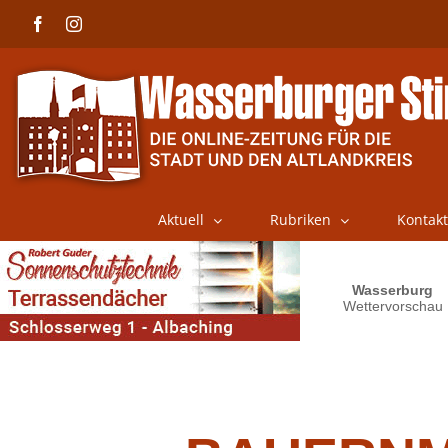
Skip
Facebook
Instagram
to
content
Aktuell
Rubriken
Kontakt