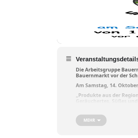
Veranstaltungsdetail
Die Arbeitsgruppe Bauer
Bauernmarkt vor der Schu
Am Samstag, 14. Oktober,
„Produkte aus der Region
Geräuchertes, Süßes und 
Der Obst und Gartenbauvere
gebackene „Auszogne“. Auc
MEHR
Vogelscheuchen vom Edli