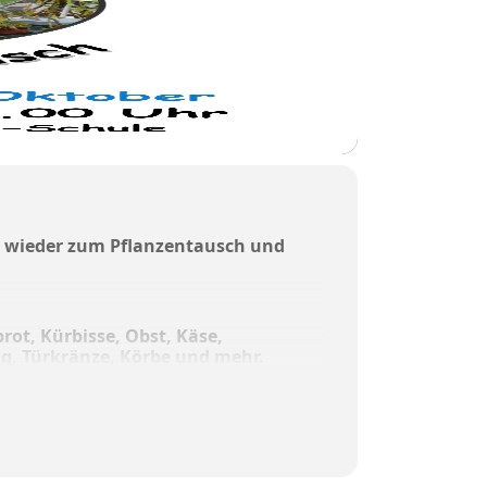
n wieder zum Pflanzentausch und
ot, Kürbisse, Obst, Käse,
ig, Türkränze, Körbe und mehr.
 frische Apfelkücherl und wieder frisch
 Kindern hergestellten