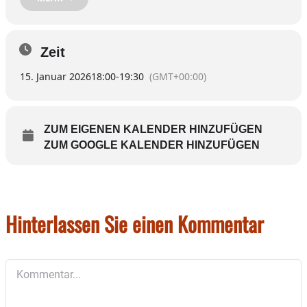
Rückgebäude
Mehr
Informationen unter
kneippverein-
Zeit
wasserburg-inn.de
15. Januar 2026
18:00
-
19:30
(GMT+00:00)
ZUM EIGENEN KALENDER HINZUFÜGEN
ZUM GOOGLE KALENDER HINZUFÜGEN
Hinterlassen Sie einen Kommentar
Kommentar