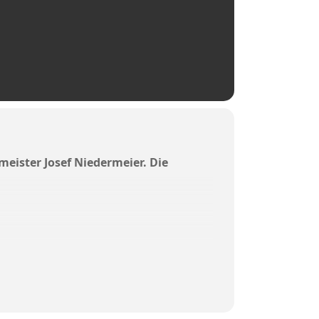
eister Josef Niedermeier. Die
 (14.12.2023 )
 Maschinenhalle mit geänderter