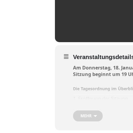
Veranstaltungsdetail
Am Donnerstag, 18. Janua
Sitzung beginnt um 19 U
Die Tagesordnung im Überbli
1. Eröffnung der Sitzung
2. Genehmigung des Protoko
3. Antrag auf Baugenehmig
MEHR
Lage in
Oberndorf
4. Antrag im Genehmigungs
Wechselbrücken-Container