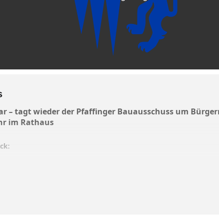
s
r – tagt wieder der Pfaffinger Bauausschuss um Bürgerm
hr im Rathaus
ck:
lls des öffentlichen Teils der letzten Bauausschusssitzung
ung zum Neubau eines Betriebsleiterhauses mit Stall und
-Freistellungsverfahren zum Aufstellen von
 zur Nutzung als Lagerräume in
Forsting,