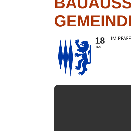
BAUAUSS
GEMEIND
IM PFAF
18
JAN