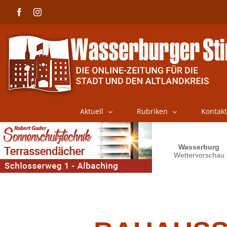
Skip
Facebook
Instagram
to
content
Aktuell
Rubriken
Kontakt