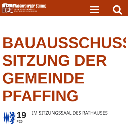
Skip
to
content
BAUAUSSCHUSS
SITZUNG DER
GEMEINDE
PFAFFING
IM SITZUNGSSAAL DES RATHAUSES
19
FEB