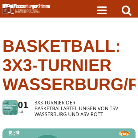
Skip
to
content
BASKETBALL:
3X3-TURNIER
WASSERBURG/
3X3-TURNIER DER
01
BASKETBALLABTEILUNGEN VON TSV
JUL
WASSERBURG UND ASV ROTT