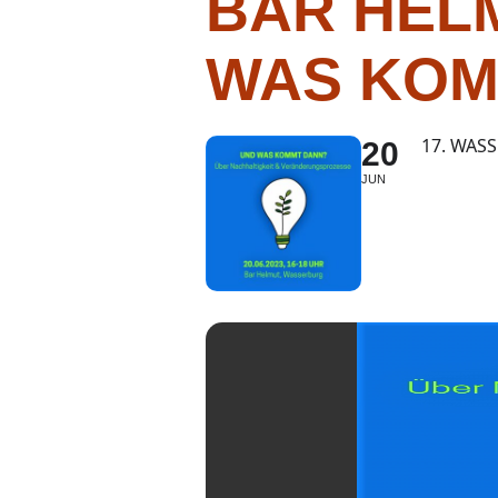
BAR HEL
WAS KOM
17. WAS
20
JUN