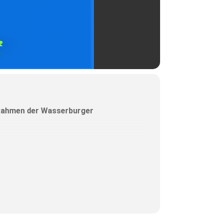
 Rahmen der Wasserburger
raxis aus, wenn es ganz konkret
tlichen freien (Kultur-)Häusern
h bestehende Strukturen nachhaltig