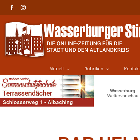
Skip
Facebook
Instagram
to
content
Aktuell
Rubriken
Kontakt