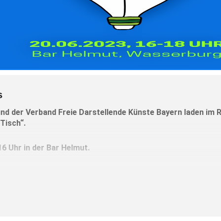
s
nd der Verband Freie Darstellende Künste Bayern laden im
Tisch“.
16 Uhr in der Bar Helmut.
 wirklich überall geredet. Wie sieht die Umsetzung aber in der P
enwechsel zu vollziehen – so wie er geplant oder ungeplant an e
 Jahren ansteht?
raxis vom Theater Wasserburg wird darüber gesprochen, wie sic