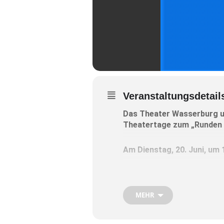
Veranstaltungsdetail
Das Theater Wasserburg u
Theatertage zum „Runden 
Am Dienstag, 20. Juni, um 
Über Nachhaltigkeit wird nun
darum geht, einen Generation
MEHR
jetzt und in den kommenden
Nach einem Impuls aus der P