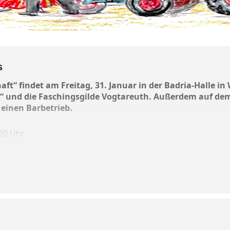
s
aft“ findet am Freitag, 31. Januar in der Badria-Halle in
loa“ und die Faschingsgilde Vogtareuth. Außerdem auf 
 einen Barbetrieb.
 20 Uhr
he per E-Mail:
ballderlandwirtschaft@gmx.de.
Eintritt: Zehn