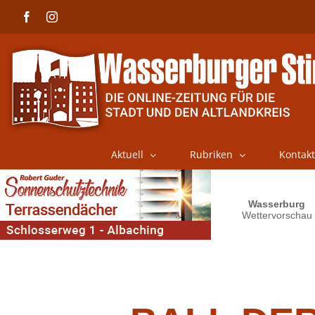
Skip
Facebook
Instagram
to
content
Aktuell
Rubriken
Kontakt