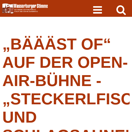
Skip
to
content
„BÄÄÄST OF“
AUF DER OPEN-
AIR-BÜHNE -
„STECKERLFIS
UND