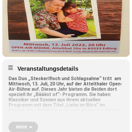
Veranstaltungsdetails
Das Duo „Steckerlfisch und Schlagsahne“ tritt am
Mittwoch, 13. Juli, 20 Uhr, auf der Attelthaler Open-
Air-Bühne auf. Dieses Jahr bieten die Beiden dort
speziell ihr „Bäääst of“- Programm. Sie haben
Klassiker und Szenen aus ihrem aktuellen
Programm mit dem Titel „Liebe im Büro“ im
Gepäck. Das Publikum wird auch die besten Stücke
des letzten Bühnenprogrammes neu interpretiert
erleben. Es gibt unter anderem ein Wiedersehen mit
dem schüchternen Wolfgang und seiner
MEHR
dominanten Erika sowie mit dem Macho und seiner