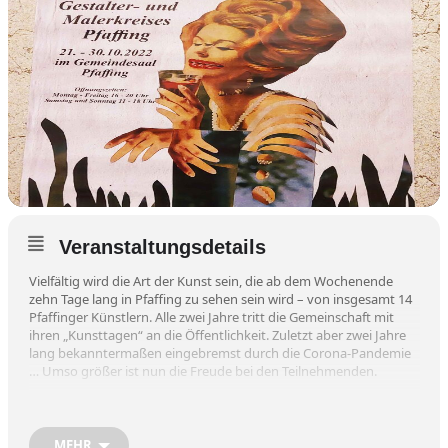
Veranstaltungsdetails
Vielfältig wird die Art der Kunst sein, die ab dem Wochenende
zehn Tage lang in Pfaffing zu sehen sein wird – von insgesamt 14
Pfaffinger Künstlern. Alle zwei Jahre tritt die Gemeinschaft mit
ihren „Kunsttagen“ an die Öffentlichkeit. Zuletzt aber zwei Jahre
lang bekanntermaßen eingebremst durch die Corona-Pandemie
… Umso größer ist nun die Freude bei den Teilnehmenden.
Zur großen Ausstellung laden die Mitglieder des Gestalter- und
Malerkreises Pfaffing vom Freitag, 21., bis zum Sonntag, 30.
Oktober, in den Gemeindesaal ein. Diesmal lautet das Thema: „Ein
MEHR