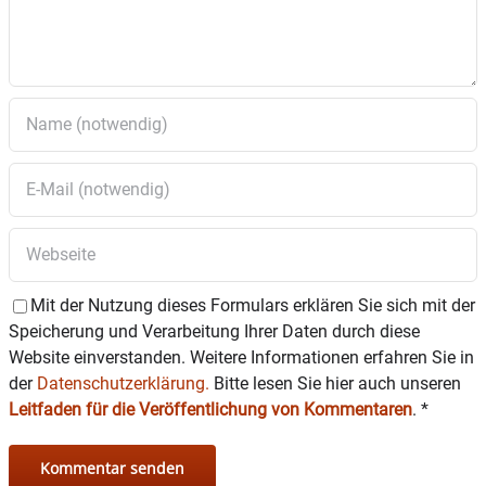
es
wie
der
eine
Schr
eib
wer
ksta
tt in
der
Aus
stell
ung
mit
Lisa
Ech
Mit der Nutzung dieses Formulars erklären Sie sich mit der
cha
Speicherung und Verarbeitung Ihrer Daten durch diese
rif
(
Fot
Website einverstanden. Weitere Informationen erfahren Sie in
o
) –
der
Datenschutzerklärung.
Bitte lesen Sie hier auch unseren
und zwar am
Samstag, 29. Oktober
:
Leitfaden für die Veröffentlichung von Kommentaren
.
*
Für Kinder von 14 bis 16 Uhr und
für Erwachsene von 18 bis 20 Uhr.