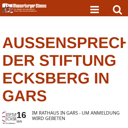
Skip
to
content
AUSSENSPRECHS
ER STIFTUNG E
CKSBERG IN G
ARS
IM RATHAUS IN GARS - UM ANMELDUNG
16
WIRD GEBETEN
MAI