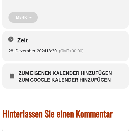
Mitmachen darf jeder bei dem
Weihnachtsschießen, bei dem der Vereinspokal
MEHR
dann dem Sieger / der Siegerin überreicht wird.
Viele Sach- und auch Trostpreise warten
außerdem.
Zeit
Zudem geben die Rettenbacher ihre
28. Dezember 2024
18:30
(GMT+00:00)
Schützenkönige bekannt an dem Abend.
ZUM EIGENEN KALENDER HINZUFÜGEN
ZUM GOOGLE KALENDER HINZUFÜGEN
Hinterlassen Sie einen Kommentar