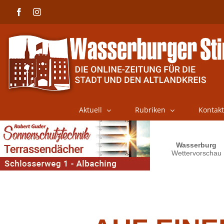
Skip
Facebook
Instagram
to
content
Aktuell
Rubriken
Kontakt