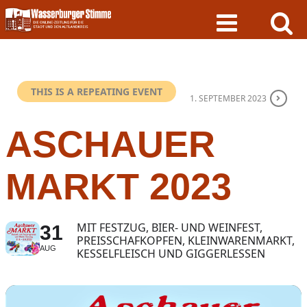
Skip
to
content
THIS IS A REPEATING EVENT
1. SEPTEMBER 2023
ASCHAUER
MARKT 2023
MIT FESTZUG, BIER- UND WEINFEST,
31
PREISSCHAFKOPFEN, KLEINWARENMARKT,
AUG
KESSELFLEISCH UND GIGGERLESSEN