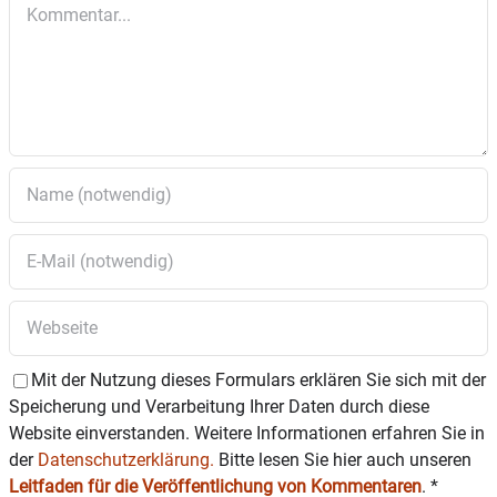
Kommentar
Niederaschau (Ausrichter), „D´Griabinga“
Hohenaschau und „D´Geiglstoana“ Sachrang.
Am
Marktsonntag, 3. September,
ist
Kleinwarenmarkt mit über 100 Ausstellern, hier
werden Käse- und Wurstwaren, davon viele Bio-
Produkte, angeboten. Daneben findet man aber
auch Strumpfwaren, Schneidwaren,
Hirschhornschnitzerei, Süßwaren, Schmuck und
vieles mehr.
Zur musikalischen Umrahmung wird bei der
Metzgerei Angermann die Zaunstemp´n Musi
spielen und im Festzelt gibt es ab 10.30 Uhr ein
Frühschoppenkonzert und einen großen
Mit der Nutzung dieses Formulars erklären Sie sich mit der
Mittagstisch mit musikalischer Unterhaltung.
Speicherung und Verarbeitung Ihrer Daten durch diese
Website einverstanden. Weitere Informationen erfahren Sie in
Der Eintritt ist frei.
der
Datenschutzerklärung.
Bitte lesen Sie hier auch unseren
Leitfaden für die Veröffentlichung von Kommentaren
.
*
Es sind auch wieder die Schiffschaukel,