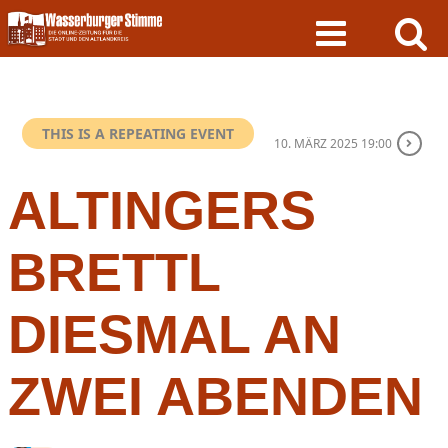
Skip
to
content
THIS IS A REPEATING EVENT
10. MÄRZ 2025 19:00
ALTINGERS
BRETTL
DIESMAL AN
ZWEI ABENDEN