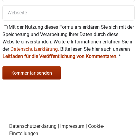
Ausschnitte aus seinem Programm „das
Problem sind die Leute“.
Wie immer führt Michael Altinger durch die
Mit der Nutzung dieses Formulars erklären Sie sich mit der
beiden Abende, mit eigenen Nummern zum
Speicherung und Verarbeitung Ihrer Daten durch diese
Wahnsinn in der Welt. Und begleitet wird er,
Website einverstanden. Weitere Informationen erfahren Sie in
einmal mehr, von dem Gitarristen: Andreas
der
Datenschutzerklärung.
Bitte lesen Sie hier auch unseren
Rother
Leitfaden für die Veröffentlichung von Kommentaren
.
*
Karten gibt’s beim Wasserburger Bohnenröster
und online unter:
www.michael-altinger.de
.
Datenschutzerklärung
|
Impressum
|
Cookie-
Einstellungen