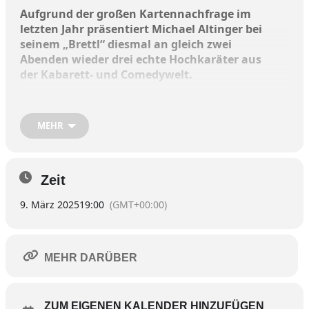
Aufgrund der großen Kartennachfrage im
letzten Jahr präsentiert Michael Altinger bei
seinem „Brettl“ diesmal an gleich zwei
Abenden wieder drei echte Hochkaräter aus
der Kabarett- und Comedywelt.
„Altingers Brettl“ findet statt am
MEHR
Sonntag, 9. März
Montag, 10. März,
Zeit
9. März 2025
19:00
(GMT+00:00)
jeweils um 20 Uhr
im historischen Rathaussaal in Wasserburg,
MEHR DARÜBER
Einlass: 19 Uhr.
ZUM EIGENEN KALENDER HINZUFÜGEN