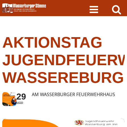
Skip
to
content
AKTIONSTAG
JUGENDFEUER
WASSEREBURG
AM WASSERBURGER FEUERWEHRHAUS
29
MÄR