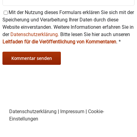
Arbeitskreises 68 sowie des Akademievereins
Mit der Nutzung dieses Formulars erklären Sie sich mit der
zusammen. Neben der künstlerischen
Speicherung und Verarbeitung Ihrer Daten durch diese
Präsentation soll die Ausstellung den
Studierenden auch die Möglichkeit eröffnen,
Website einverstanden. Weitere Informationen erfahren Sie in
ihre Werke zum Verkauf anzubieten.
der
Datenschutzerklärung.
Bitte lesen Sie hier auch unseren
Leitfaden für die Veröffentlichung von Kommentaren
.
*
Unter dem Motto, das „Meet me in the hallway“
heißt, was so viel bedeutet wie „Triff mich im
Flur“, hat die Klasse von Thomas Zitzwitz und
Gregor Hildebrandt eine große Auswahl von
Kunstexponaten zusammengestellt, die nun
beim AK 68 ausgestellt werden.
Die Vorsitzende des AK68, Katrin Meindl, sagte
uns, dass die Klasse Zitzwitz/Hildebrandt die
Ausstellung selbstständig zusammengestellt
Datenschutzerklärung
|
Impressum
|
Cookie-
habe und sie sich darauf freue, wie sie es
Einstellungen
gestalten werden.