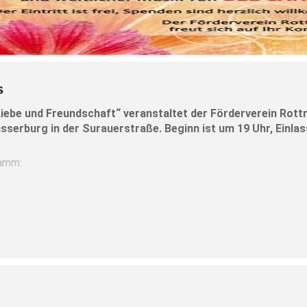
s
be und Freundschaft“ veranstaltet der Förderverein Rottmo
sserburg in der Surauerstraße. Beginn ist um 19 Uhr, Einlas
ramm:
edacht sind, zu berühren, zu verzaubern, zu motivieren und zu ins
h „Bel Canto“ unter anderem Lieder von Reinhard Fendrich, Huber
den werden angenommen.