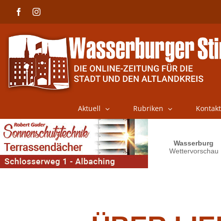
Skip
Facebook
Instagram
to
content
Aktuell
Rubriken
Kontakt