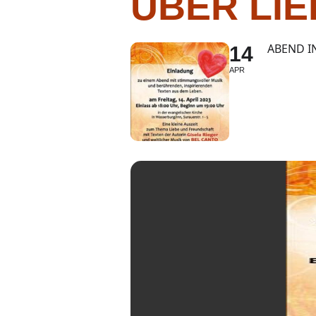
ÜBER LI
ABEND I
14
APR