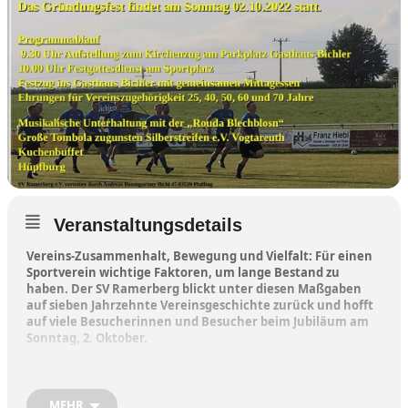
Veranstaltungsdetails
Vereins-Zusammenhalt, Bewegung und Vielfalt: Für einen
Sportverein wichtige Faktoren, um lange Bestand zu
haben. Der SV Ramerberg blickt unter diesen Maßgaben
auf sieben Jahrzehnte Vereinsgeschichte zurück und hofft
auf viele Besucherinnen und Besucher beim Jubiläum am
Sonntag, 2. Oktober.
„Aus Freude am Sport und Treue zum Verein“ – dieser Leitspruch
ziert die Fahne des Ramerberger Sportvereins. Er steht für
sportlichen Ehrgeiz und geselligen, kameradschaftlichen
MEHR