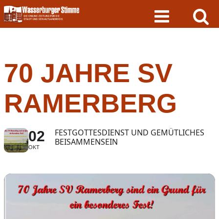
Skip
to
content
70 JAHRE SV
RAMERBERG
FESTGOTTESDIENST UND GEMÜTLICHES
02
BEISAMMENSEIN
OKT