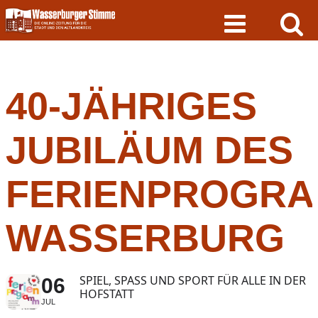
Skip
to
content
40-JÄHRIGES
JUBILÄUM DES
FERIENPROGR
WASSERBURG
SPIEL, SPASS UND SPORT FÜR ALLE IN DER H
06
OFSTATT
JUL