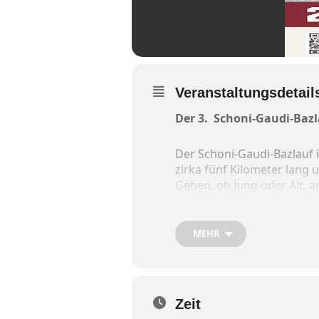
Veranstaltungsdetail
Der 3. Schoni-Gaudi-Bazla
Der Schoni-Gaudi-Bazlauf i
zirka fünf Kilometer lang
Gehen, ob Jung oder Alt, a
Start und Ziel befinden sic
MEHR
Startgebühr:
Kinder- und Jugendliche (bi
Ab 16 Jahre und Erwachse
Zeit