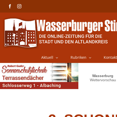
Skip
Facebook
Instagram
to
content
Aktuell
Rubriken
Kontakt