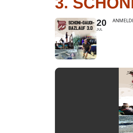
3. SCHON
ANMELDES
20
JUL