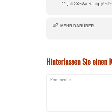
Die Startgebühr beinhalte
20. Juli 2024
Ganztägig
(GMT+
Infos und Anmeldung:
w
der Jugendarbeit des SV 
MEHR DARÜBER
Hinterlassen Sie einen
Kommentar