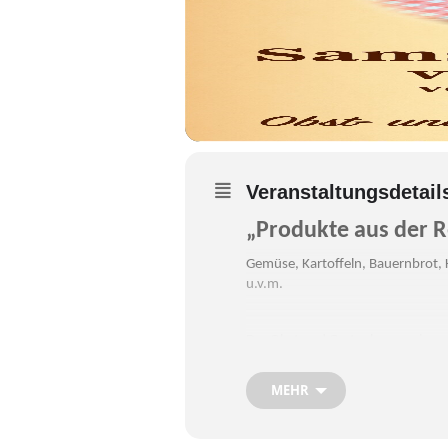
Veranstaltungsdetail
„Produkte aus der 
Gemüse, Kartoffeln, Bauernbrot, 
u.v.m.
Der Obst und Gartenbauverein sorg
und
Schmalzgebäck
von den Edli
Kinder können am Angebot der 
MEHR