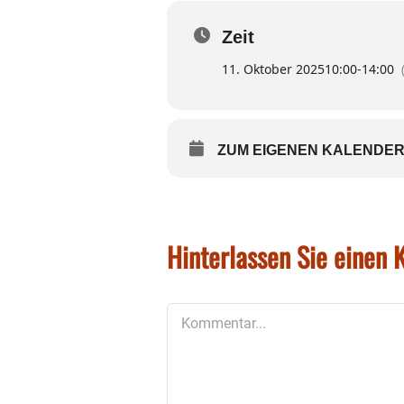
Pflanzentausch des 
Zeit
Bringen und Mitnehmen
(mit quali
11. Oktober 2025
10:00
-
14:00
was in einem Hausgarten wächst: St
mitbringen!)
Neu dieses Jahr: Gartler-Flohmark
ZUM EIGENEN KALENDER
Gartenutensilien (Blumentöpfe, We
mitbringen. Aufbau ab 9 Uhr.
Wo: Schule Edling am Rathausplatz
Hinterlassen Sie einen
Kommentar