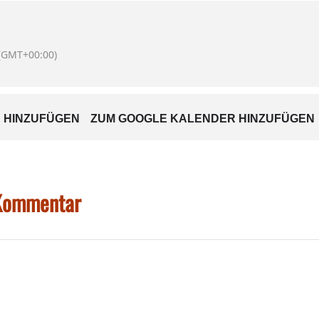
Obst und Gartenbauvereins Edling
fizierter Beratung!)
(GMT+00:00)
auden, Knollen, Sträucher, Gewürzpflanzen, Samen (bitte beschriften)
Apfelsor
t!
 HINZUFÜGEN
ZUM GOOGLE KALENDER HINZUFÜGEN
rkzeug, Deko etc.) am eigenen Stand verkaufen. Anmeldung bei Barbara Böhm, 
 Kommentar