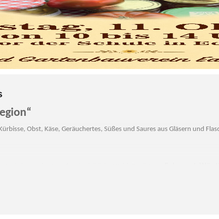
s
Region“
Kürbisse, Obst, Käse, Geräuchertes, Süßes und Saures aus Gläsern und Flas
t wie immer bestens für das leibliche Wohl. Es gibt u.a.
Rehragout
,
Würst
nger Bäuerinnen.
Wühlmausgruppe teilnehmen und wie immer mit musikalische Umrahmung.