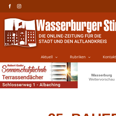
Skip
Facebook
Instagram
to
content
Aktuell
Rubriken
Kontakt