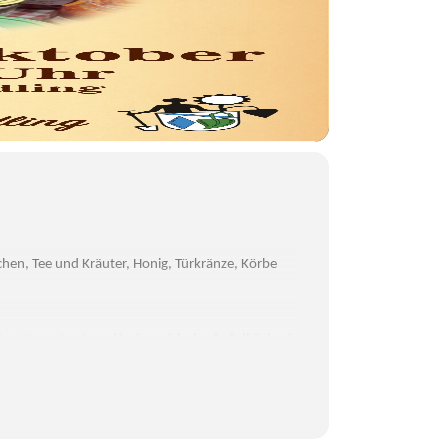
chen, Tee und Kräuter, Honig, Türkränze, Körbe
l
, selbst gebackene
Kuchen
,
frische Apfelkücherl