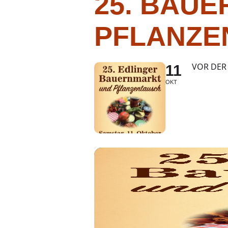
25. BAU
PFLANZE
VOR DER
11
OKT