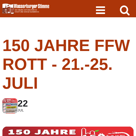
Skip
to
content
150 JAHRE FFW
ROTT - 21.-25.
JULI
22
JUL