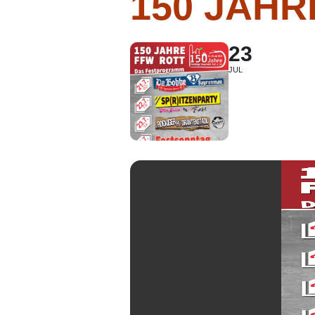
150 JAHRE
23
JUL