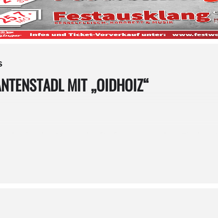
s
NTENSTADL MIT „OIDHOIZ“
on, das ist das Motto der fünf Jungs aus dem Tiroler 
rfahrung in bekannten Bands aus der Rock- und Volk
mit mordsmäßiger Energie geladenen Live-Performance
“
verbindet Modernes mit Traditionellem und bietet so ein umfa
 jährlichen, unbeschreiblichen Samstag des Rotter Bierfestes wird