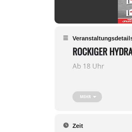
Veranstaltungsdetail
ROCKIGER HYDRA
Ab 18 Uhr
Spielfreude in Perfekti
professionelle Bühnene
in der einzigartigen, 
MEHR
„Oidhoiz – die Partyrockband
für das Publikum. Bekannt vom
und breit!
Zeit