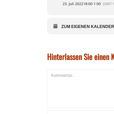
EINTRITT FREI!
23. Juli 2022
18:00
-
1:00
(GMT-1
Barbetrieb
Nur noch Tickets an der Abe
https://festwoche2022.de
ZUM EIGENEN KALENDER
Hinterlassen Sie einen
Kommentar