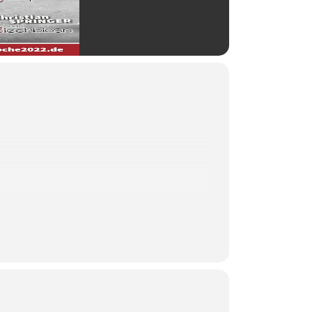
Unterland. Die langjährige und
smusikszene gibt die nötige Würze
.
ngreiches und energiegeladenes Programm
 unser Festzelt zum besten Partystadl weit