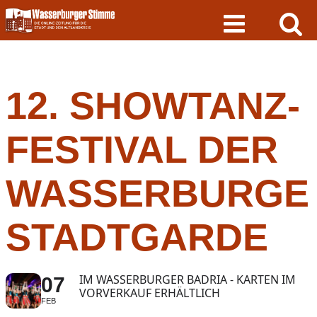
Skip
to
content
12. SHOWTANZ-
FESTIVAL DER
WASSERBURGE
STADTGARDE
IM WASSERBURGER BADRIA - KARTEN IM
07
VORVERKAUF ERHÄLTLICH
FEB