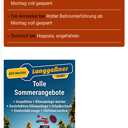
Montag voll gesperrt
Der Anmerker
bei
Rotter Bahnunterführung ab
Montag voll gesperrt
Durchruf
bei
Hoppala, angefahren