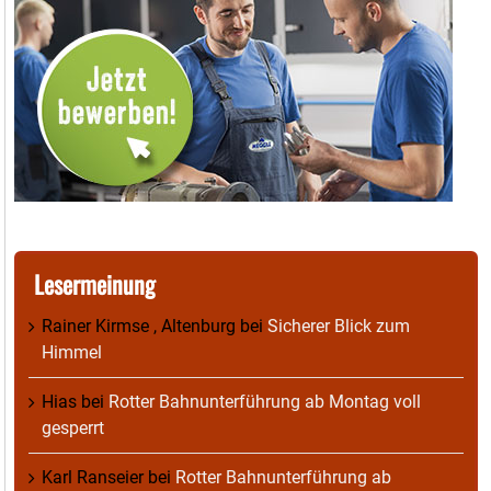
Lesermeinung
Rainer Kirmse , Altenburg
bei
Sicherer Blick zum
Himmel
Hias
bei
Rotter Bahnunterführung ab Montag voll
gesperrt
Karl Ranseier
bei
Rotter Bahnunterführung ab