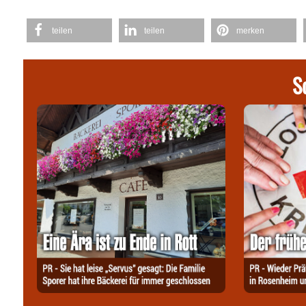
teilen
teilen
merken
S