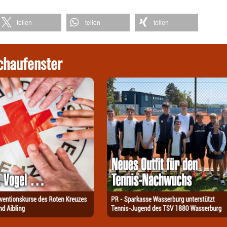
teilen
teilen
teilen
chaufenster