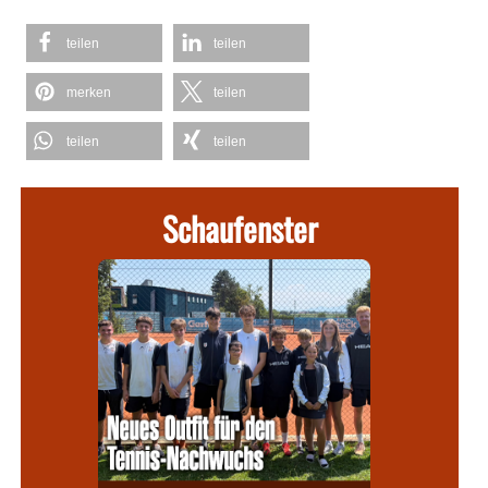
teilen
teilen
merken
teilen
teilen
teilen
Schaufenster