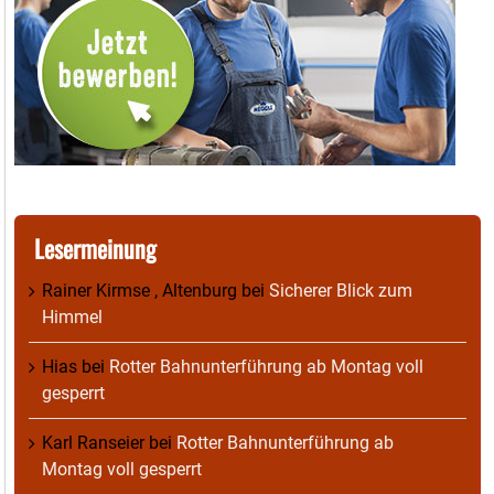
Lesermeinung
Rainer Kirmse , Altenburg
bei
Sicherer Blick zum
Himmel
Hias
bei
Rotter Bahnunterführung ab Montag voll
gesperrt
Karl Ranseier
bei
Rotter Bahnunterführung ab
Montag voll gesperrt