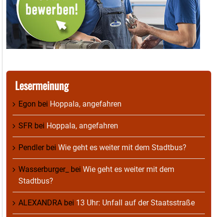
Lesermeinung
Egon
bei
Hoppala, angefahren
SFR
bei
Hoppala, angefahren
Pendler
bei
Wie geht es weiter mit dem Stadtbus?
Wasserburger_
bei
Wie geht es weiter mit dem
Stadtbus?
ALEXANDRA
bei
13 Uhr: Unfall auf der Staatsstraße