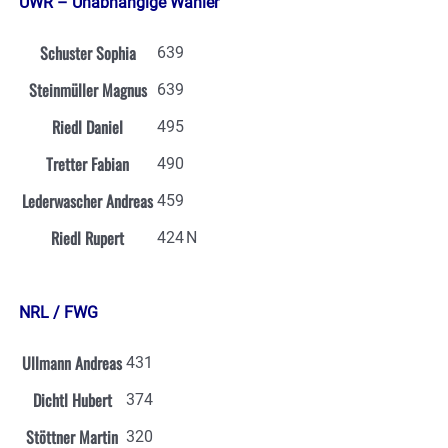
UWR – Unabhängige Wähler
Schuster Sophia
639
Steinmüller Magnus
639
Riedl Daniel
495
Tretter Fabian
490
Lederwascher Andreas
459
Riedl Rupert
424
N
NRL / FWG
Ullmann Andreas
431
Dichtl Hubert
374
Stöttner Martin
320