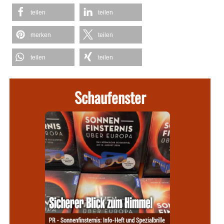
teilen
teilen
merken
teilen
teilen
teilen
Schaufenster