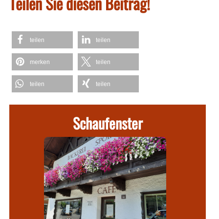
Teilen Sie diesen Beitrag!
teilen
teilen
merken
teilen
teilen
teilen
Schaufenster