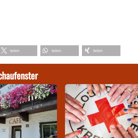
teilen
teilen
teilen
chaufenster