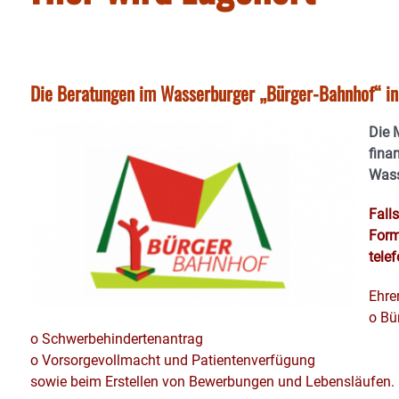
Die Beratungen im Wasserburger „Bürger-Bahnhof“ 
Die M
finan
Wass
Fall
Formu
tele
Ehre
o Bü
o Schwerbehindertenantrag
o Vorsorgevollmacht und Patientenverfügung
sowie beim Erstellen von Bewerbungen und Lebensläufen.