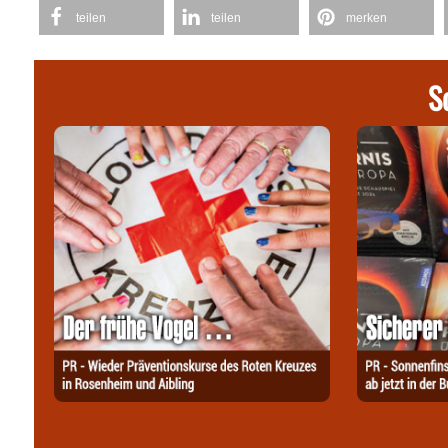
teilen
teilen
merken
S