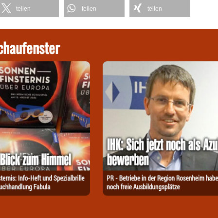
teilen
teilen
teilen
chaufenster