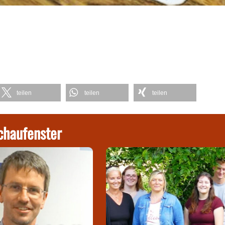
teilen
teilen
teilen
chaufenster