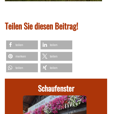
Teilen Sie diesen Beitrag!
teilen
teilen
merken
teilen
teilen
teilen
Schaufenster