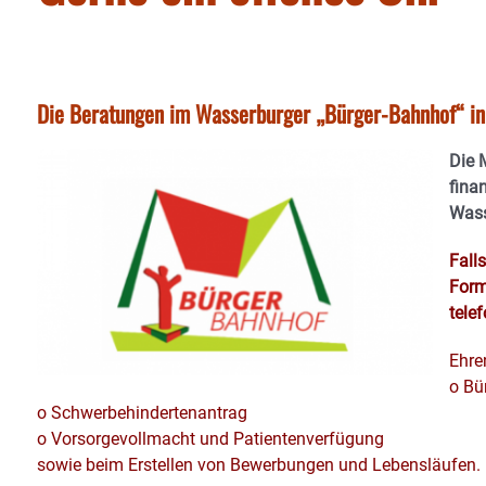
Die Beratungen im Wasserburger „Bürger-Bahnhof“ i
Die M
finan
Wass
Fall
Formu
tele
Ehre
o Bü
o Schwerbehindertenantrag
o Vorsorgevollmacht und Patientenverfügung
sowie beim Erstellen von Bewerbungen und Lebensläufen.