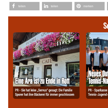
teilen
teilen
merken
S