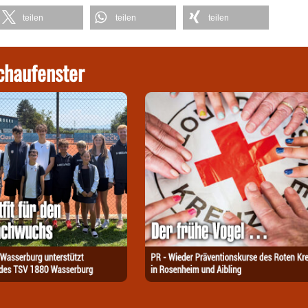
teilen
teilen
teilen
chaufenster