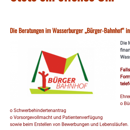
Die Beratungen im Wasserburger „Bürger-Bahnhof“ 
Die M
finan
Wass
Fall
Formu
tele
Ehre
o Bü
o Schwerbehindertenantrag
o Vorsorgevollmacht und Patientenverfügung
sowie beim Erstellen von Bewerbungen und Lebensläufen.