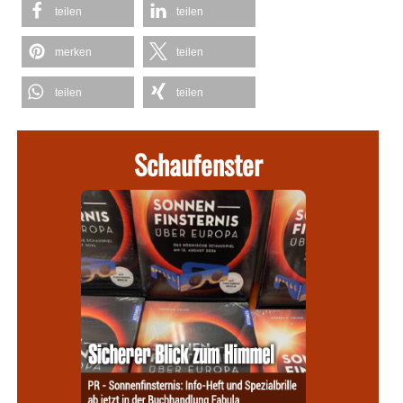
teilen
teilen
merken
teilen
teilen
teilen
Schaufenster