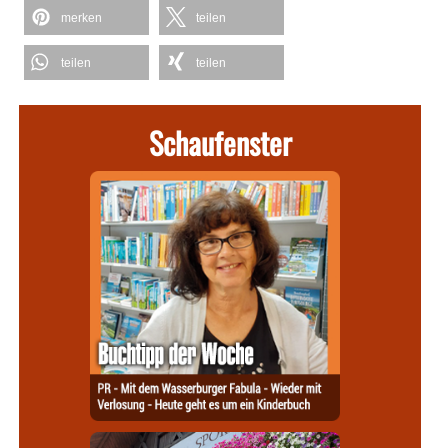
merken
teilen
teilen
teilen
Schaufenster