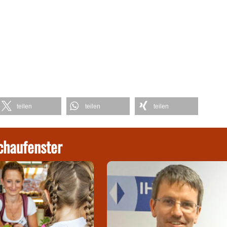
teilen
teilen
teilen
chaufenster