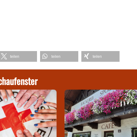
teilen
teilen
teilen
chaufenster