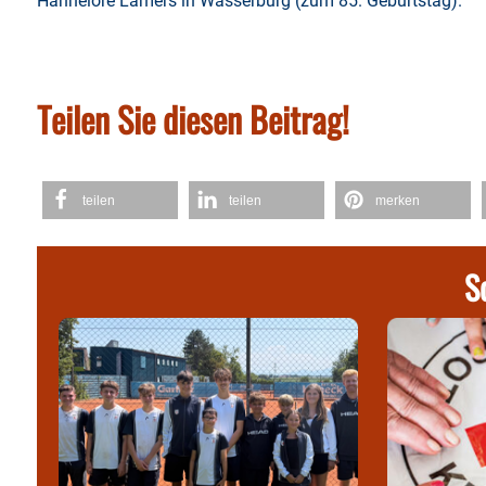
Hannelore Lamers in Wasserburg (zum 85. Geburtstag).
Teilen Sie diesen Beitrag!
teilen
teilen
merken
S