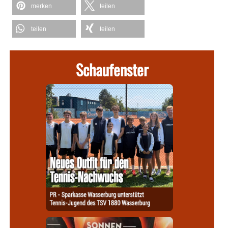
merken
teilen
teilen
teilen
Schaufenster