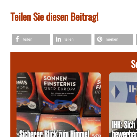
Teilen Sie diesen Beitrag!
teilen
teilen
merken
S