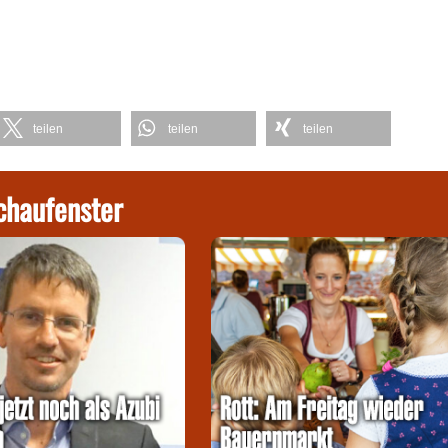
teilen
teilen
teilen
chaufenster