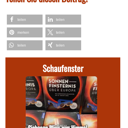
teilen
teilen
merken
teilen
teilen
teilen
Schaufenster