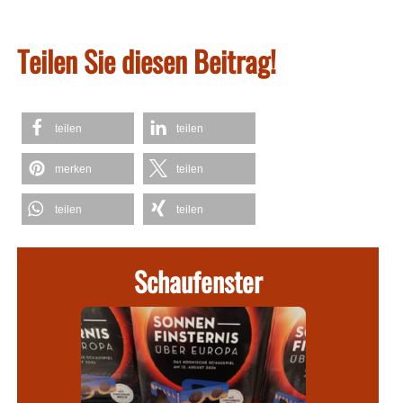
Teilen Sie diesen Beitrag!
teilen
teilen
merken
teilen
teilen
teilen
Schaufenster