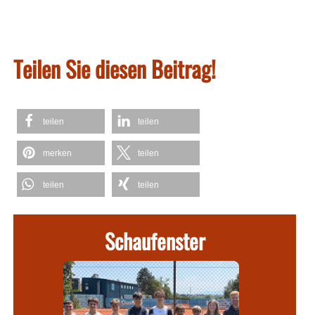
Teilen Sie diesen Beitrag!
teilen
teilen
merken
teilen
teilen
teilen
Schaufenster