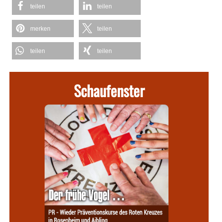
teilen
teilen
merken
teilen
teilen
teilen
Schaufenster