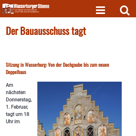
Skip
to
content
Der Bauausschuss tagt
Sitzung in Wasserburg: Von der Dachgaube bis zum neuen
Doppelhaus
Am
nächsten
Donnerstag,
1. Februar,
tagt um 18
Uhr im