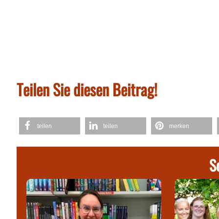
Teilen Sie diesen Beitrag!
teilen
teilen
merken
S