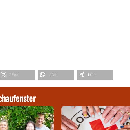
teilen
teilen
teilen
chaufenster