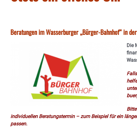
Beratungen im Wasserburger „Bürger-Bahnhof“ in d
Die M
finan
Wass
Fall
helf
unte
buer
Bitt
individuellen Beratungstermin – zum Beispiel für ein länger
passen.