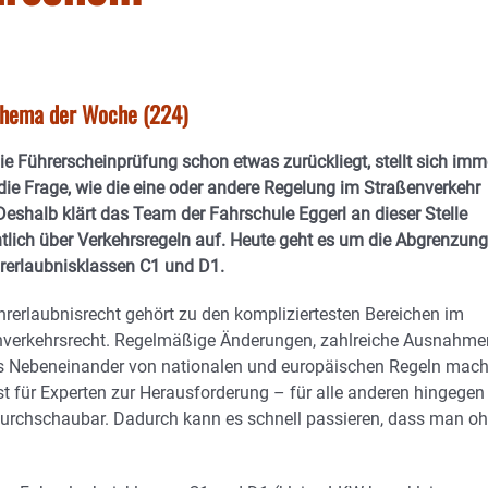
sthema der Woche (224)
e Führerscheinprüfung schon etwas zurückliegt, stellt sich imm
die Frage, wie die eine oder andere Regelung im Straßenverkehr
 Deshalb klärt das Team der Fahrschule Eggerl an dieser Stelle
lich über Verkehrsregeln auf.
Heute geht es um die Abgrenzung
rerlaubnisklassen C1 und D1.
rerlaubnisrecht gehört zu den kompliziertesten Bereichen im
nverkehrsrecht. Regelmäßige Änderungen, zahlreiche Ausnahme
s Nebeneinander von nationalen und europäischen Regeln mac
st für Experten zur Herausforderung – für alle anderen hingegen
urchschaubar. Dadurch kann es schnell passieren, dass man o