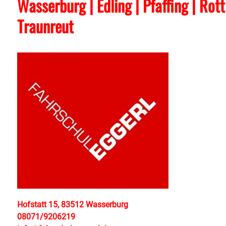
Wasserburg | Edling | Pfaffing | Rot
Traunreut
Hofstatt 15, 83512 Wasserburg
08071/9206219