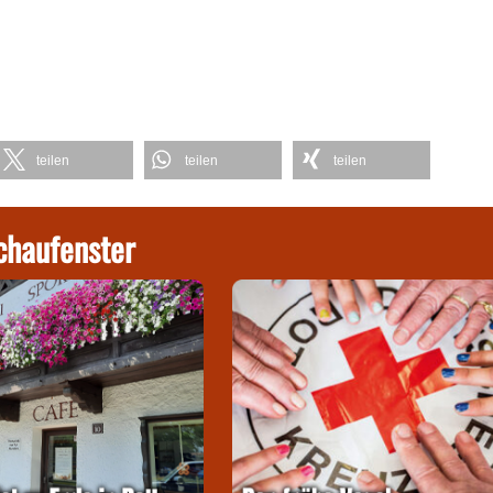
teilen
teilen
teilen
chaufenster