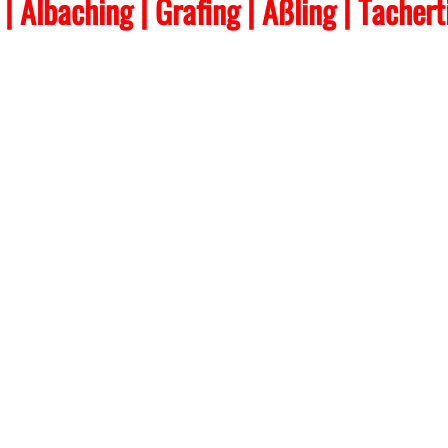
t | Albaching
| Grafing
| Aßling
| Tacher