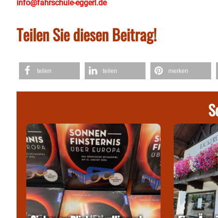
info@fahrschule-eggerl.de
Teilen Sie diesen Beitrag!
teilen
teilen
merken
S