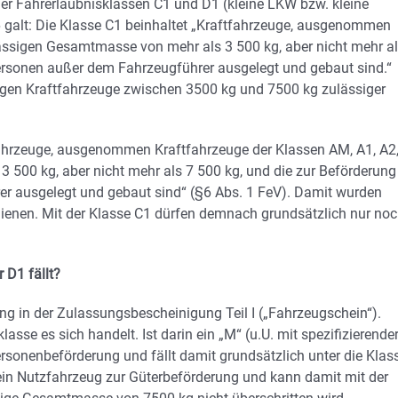
er Fahrerlaubnisklassen C1 und D1 (kleine LKW bzw. kleine
galt: Die Klasse C1 beinhaltet „Kraftfahrzeuge, ausgenommen
lässigen Gesamtmasse von mehr als 3 500 kg, aber nicht mehr al
Personen außer dem Fahrzeugführer ausgelegt und gebaut sind.“
igen Kraftfahrzeuge zwischen 3500 kg und 7500 kg zulässiger
fahrzeuge, ausgenommen Kraftfahrzeuge der Klassen AM, A1, A2,
 500 kg, aber nicht mehr als 7 500 kg, und die zur Beförderung
er ausgelegt und gebaut sind“ (§6 Abs. 1 FeV). Damit wurden
ienen. Mit der Klasse C1 dürfen demnach grundsätzlich nur no
 D1 fällt?
rung in der Zulassungsbescheinigung Teil I („Fahrzeugschein“).
asse es sich handelt. Ist darin ein „M“ (u.U. mit spezifizierende
ersonenbeförderung und fällt damit grundsätzlich unter die Klas
 ein Nutzfahrzeug zur Güterbeförderung und kann damit mit der