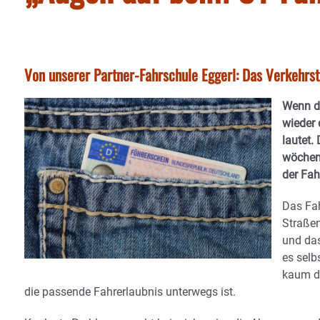
Von unserer Partner-Fahrschule Eggerl: Das Verkehr
Wenn di
wieder 
lautet.
wöchent
der Fah
Das Fah
Straße
und da
es selb
kaum d
die passende Fahrerlaubnis unterwegs ist.