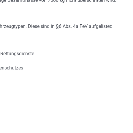
sige Gesamtmasse von 7500 kg nicht überschritten wird.
rzeugtypen. Diese sind in §6 Abs. 4a FeV aufgelistet:
 Rettungsdienste
henschutzes